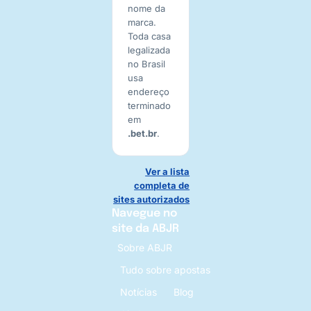
nome da
marca.
Toda casa
legalizada
no Brasil
usa
endereço
terminado
em
.bet.br
.
Ver a lista
completa de
sites autorizados
Navegue no
site da ABJR
Sobre ABJR
Tudo sobre apostas
Notícias
Blog