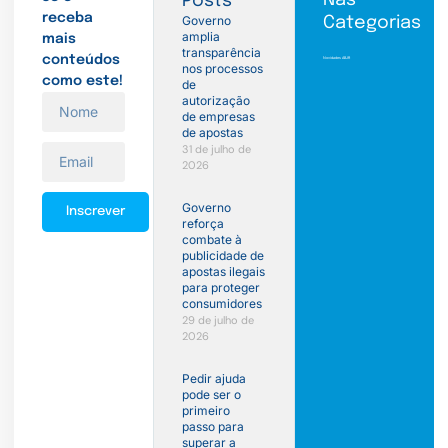
Posts
receba
Governo
Categorias
amplia
mais
transparência
conteúdos
Novidades ABJR
nos processos
como este!
de
autorização
de empresas
de apostas
31 de julho de
2026
Governo
Inscrever
reforça
combate à
publicidade de
apostas ilegais
para proteger
consumidores
29 de julho de
2026
Pedir ajuda
pode ser o
primeiro
passo para
superar a