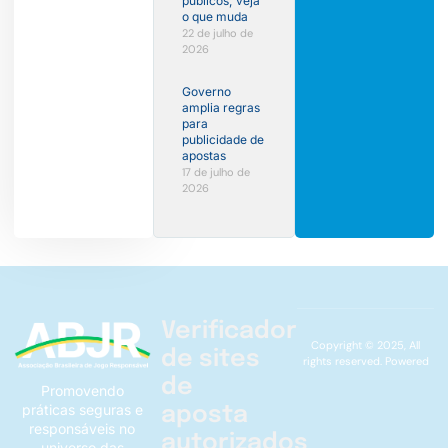
públicos; veja
o que muda
22 de julho de
2026
Governo
amplia regras
para
publicidade de
apostas
17 de julho de
2026
Verificador
Copyright © 2025, All
de sites
rights reserved. Powered
de
Promovendo
práticas seguras e
aposta
responsáveis no
autorizados
universo das