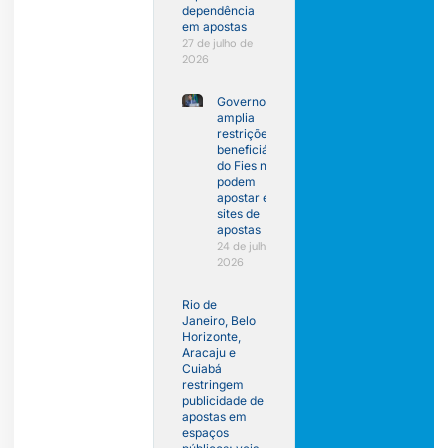
dependência
em apostas
27 de julho de
2026
Governo
amplia
restrições:
beneficiários
do Fies não
podem
apostar em
sites de
apostas
24 de julho de
2026
Rio de
Janeiro, Belo
Horizonte,
Aracaju e
Cuiabá
restringem
publicidade de
apostas em
espaços