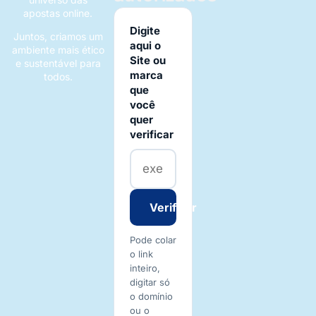
apostas online.
Digite
Juntos, criamos um
aqui o
ambiente mais ético
Site ou
e sustentável para
marca
todos.
que
você
quer
verificar
Verificar
Pode colar
o link
inteiro,
digitar só
o domínio
ou o