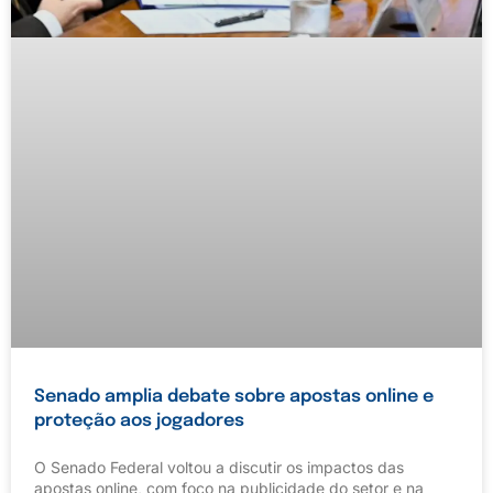
Senado amplia debate sobre apostas online e
proteção aos jogadores
O Senado Federal voltou a discutir os impactos das
apostas online, com foco na publicidade do setor e na