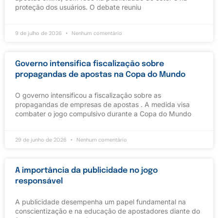
proteção dos usuários. O debate reuniu
9 de julho de 2026
Nenhum comentário
Governo intensifica fiscalização sobre
propagandas de apostas na Copa do Mundo
O governo intensificou a fiscalização sobre as
propagandas de empresas de apostas . A medida visa
combater o jogo compulsivo durante a Copa do Mundo
29 de junho de 2026
Nenhum comentário
A importância da publicidade no jogo
responsável
A publicidade desempenha um papel fundamental na
conscientização e na educação de apostadores diante do