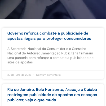
Governo reforça combate à publicidade de
apostas ilegais para proteger consumidores
A Secretaria Nacional do Consumidor e o Conselho
Nacional de Autorregulamentação Publicitária firmaram
uma parceria para reforçar o combate à publicidade de
sites de apostas
29 de julho de 2026
Nenhum comentário
Rio de Janeiro, Belo Horizonte, Aracaju e Cuiabá
restringem publicidade de apostas em espaços
públicos; veja o que muda