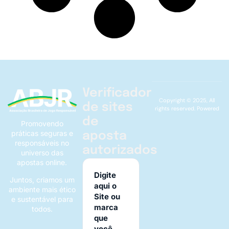
Verificador
Copyright © 2025, All
de sites
rights reserved. Powered
de
Promovendo
práticas seguras e
aposta
responsáveis no
autorizados
universo das
apostas online.
Digite
Juntos, criamos um
aqui o
ambiente mais ético
Site ou
e sustentável para
marca
todos.
que
você