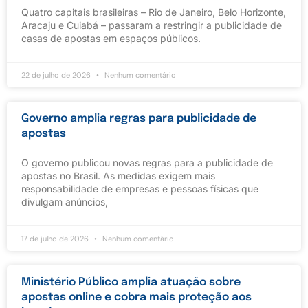
Quatro capitais brasileiras – Rio de Janeiro, Belo Horizonte,
Aracaju e Cuiabá – passaram a restringir a publicidade de
casas de apostas em espaços públicos.
22 de julho de 2026
Nenhum comentário
Governo amplia regras para publicidade de
apostas
O governo publicou novas regras para a publicidade de
apostas no Brasil. As medidas exigem mais
responsabilidade de empresas e pessoas físicas que
divulgam anúncios,
17 de julho de 2026
Nenhum comentário
Ministério Público amplia atuação sobre
apostas online e cobra mais proteção aos