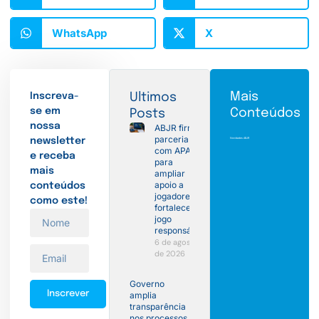
WhatsApp
X
Mais
Inscreva-
Ultimos
se em
Conteúdos
Posts
nossa
ABJR firma
parceria
newsletter
Novidades ABJR
com APAJ
e receba
para
mais
ampliar
apoio a
conteúdos
jogadores e
como este!
fortalecer o
jogo
responsável
6 de agosto
de 2026
Governo
Inscrever
amplia
transparência
nos processos