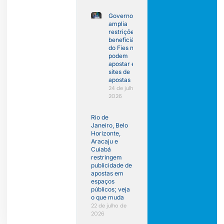
Governo
amplia
restrições:
beneficiários
do Fies não
podem
apostar em
sites de
apostas
24 de julho de
2026
Rio de
Janeiro, Belo
Horizonte,
Aracaju e
Cuiabá
restringem
publicidade de
apostas em
espaços
públicos; veja
o que muda
22 de julho de
2026