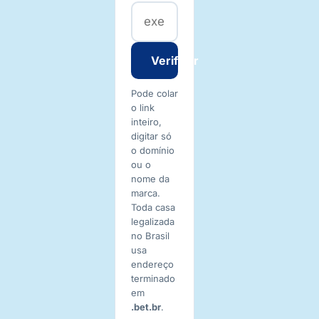
Verificar
Pode colar
o link
inteiro,
digitar só
o domínio
ou o
nome da
marca.
Toda casa
legalizada
no Brasil
usa
endereço
terminado
em
.bet.br
.