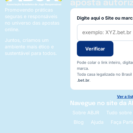
aposta autori
Promovendo práticas
seguras e responsáveis
Digite aqui o Site ou mar
no universo das apostas
online.
Juntos, criamos um
ambiente mais ético e
Verificar
sustentável para todos.
Pode colar o link inteiro, dig
marca.
Toda casa legalizada no Brasi
.bet.br
.
Ver a li
Navegue no site da 
Sobre ABJR
Tudo sobre
Blog
Ajuda
Faça Part