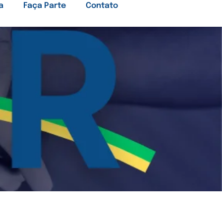
a
Faça Parte
Contato