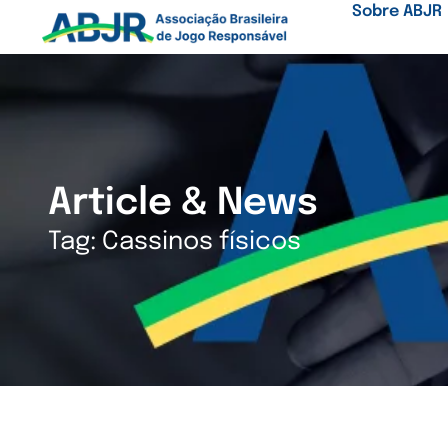
Sobre ABJR
Article & News
Tag: Cassinos físicos