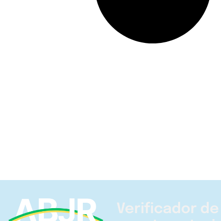
Verificador de