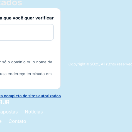
zados
ca que você quer verificar
itar só o domínio ou o nome da
Copyright © 2025, All rights reserv
l usa endereço terminado em
sta completa de sites autorizados
ABJR
 apostas
Notícias
e
Contato